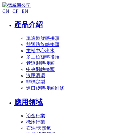
CN
|
CF
|
EN
產品介紹
單通道旋轉接頭
雙迴路旋轉接頭
主軸中心出水
多工位旋轉接頭
管道迴轉接頭
中央迴轉接頭
液壓滑環
非標定製
進口旋轉接頭維修
應用領域
冶金行業
機床行業
石油/天然氣