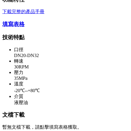
下載完整的產品手冊
填寫表格
技術特點
口徑
DN20-DN32
轉速
30RPM
壓力
35MPa
溫度
-20℃--+80℃
介質
液壓油
文檔下載
暫無文檔下載，請點擊填寫表格獲取。