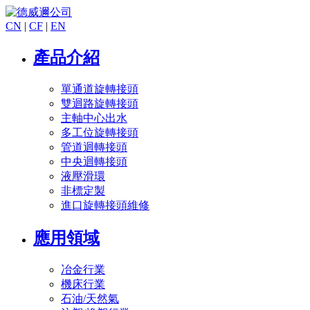
CN
|
CF
|
EN
產品介紹
單通道旋轉接頭
雙迴路旋轉接頭
主軸中心出水
多工位旋轉接頭
管道迴轉接頭
中央迴轉接頭
液壓滑環
非標定製
進口旋轉接頭維修
應用領域
冶金行業
機床行業
石油/天然氣