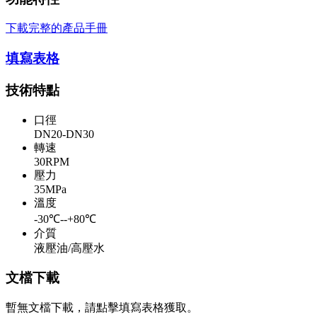
下載完整的產品手冊
填寫表格
技術特點
口徑
DN20-DN30
轉速
30RPM
壓力
35MPa
溫度
-30℃--+80℃
介質
液壓油/高壓水
文檔下載
暫無文檔下載，請點擊填寫表格獲取。