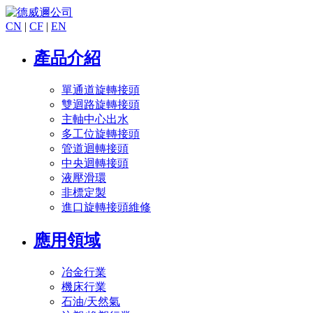
CN
|
CF
|
EN
產品介紹
單通道旋轉接頭
雙迴路旋轉接頭
主軸中心出水
多工位旋轉接頭
管道迴轉接頭
中央迴轉接頭
液壓滑環
非標定製
進口旋轉接頭維修
應用領域
冶金行業
機床行業
石油/天然氣